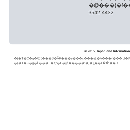
�@���{�f���\
3542-4432
© 2015, Japan and Internation
�{�T�C�g�Œ񋟂���S�ẴR���e���c�̒��쌠�́A���{���ۉf�撘�쌠����y�ѓ��Y�R���e���c����񋟂��Ă����g��ɋA�����܂��B
�{�T�C�g�̋L���E�ʐ^�E�摜���̖��f�]�ڂ��ւ��܂��B