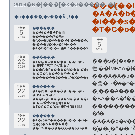
2016�N�j���[�X�J�����_�[
���{��
�u�����܂�v���Ă̂ݕ\��
�i���s
7��
�����܂�
5
���{��!! �F�掚
������@�Ɍ쐬
2016
7��
�A�A�B�V���[�H�����J����ߕ�!!
5
�I���S�{�X�@�{��
�T�C�O�[�ƍߑ΍�ہ^�����X�@���J
2016
2��
�����܂�
���s�{�x�@�{���T�C�o�[
22
�T�@�C�����L�\�T�G
�UPERFECT DARK�V
2016
拦��iMPAA�
�I�Q�N���X�@�{��
���A�A
�������S���ہ^�X�����J
2��
�����܂�
22
�j���́
�T�@�C�����L�\�T�G
�USHARE�V
2016
�ƂȂ��A�f�
�I�Ȗ،��X�@�{��
���������A
�T�C�O�[�ƍߑ΍􎺁^�^�����J
�f�
2��
�����܂�
22
�A�A�b�v���
�T�@�C�����L�\�T�G���G�P�������
쌠�@�ᔽ������
2016
�
��ĎW������܂�̎��{�Ɂ���