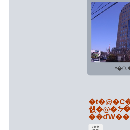
*�Ȗ
�t�@�C
쌠�@�ᔽ
2��