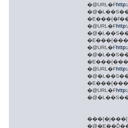
�@URL�F
http
�@�L��S���
�E���{�f��
�@URL�F
http:
�E���{���
�@URL�F
http:
�@�L��S���
�@URL�F
http
�@�L��S���
�E���{���R
�@URL�F
http:
�@�L��S���
���{�j���
�@�E��Ď���