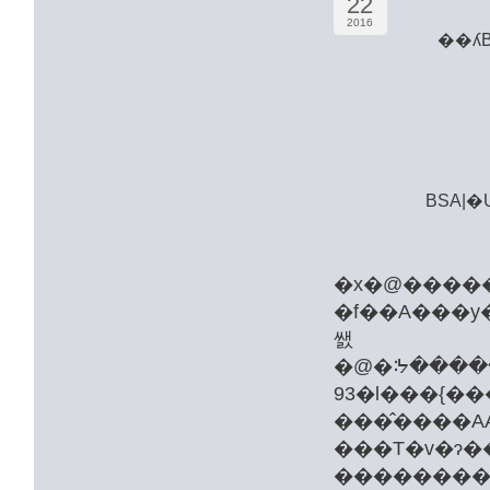
22
2016
��ʎ
BSA|
�x�@�����
�f��A���y
쌠
�@�ᔽ�����ɂ��āA
���̂����A
���T�v�ɂ��܂��ẮA���L�ɋL�ڂ����e�c�̂ɂ��₢
��������