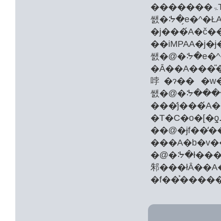
�������ۃT�C�o�[�ƍߑ΍􎺂Ɛ^���x�@���́A2��17���A���
�j�
��iMPAA�j
�Ȃ��A���̎�
哱�ɂ�� �w�
���̒j���́A
��@�ɉf��̒�
���A�b�v�
�@�ᔽ�ł���A����