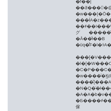
�f��|
�w���{�Ō�
���ł́A�z�
��҂��I���
グ�����̂ł�
�Ȃ��̂ł��B
�ϋq�̊F�l�ɂ
���[�V���
�l�[�W���O
����̑{���A�ߕ߂ɂ��A���{�ɂ�����ő�
�N�Q�̈�ł
�A�A�
�Ƃ����҂���܂��B���̂��Ƃ́A���@�I�ȉf��ƃe���r�ԑg�̃I�����C���
傢