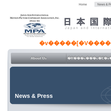
Home
News & P
�v�����[�V����
About Us
�R���e���c�E�v
News & Press