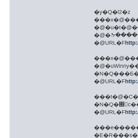
�y�Q�l2�z
���x�@��
�@�u�t�@�
�@�ᔽ�����
�@URL�F
http
���x�@���
�@�uWinny
�N�Q���Ƃ��
�@URL�F
http
���t�@�C
�N�Q�΍􋦋c��
�@URL�F
http:
���e�����
�E�R���s�