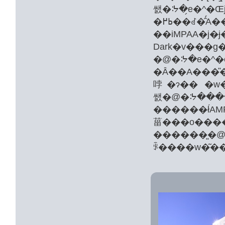
�ߕ߂��ꂽ�̂́A��ʌ�����s��38�΂̒j���ŁA�č��f�拦
��iMPAA�j�
Dark�v���
�Ȃ��A���̎�
哱�ɂ�� �w�
������ł́A
������͈�@