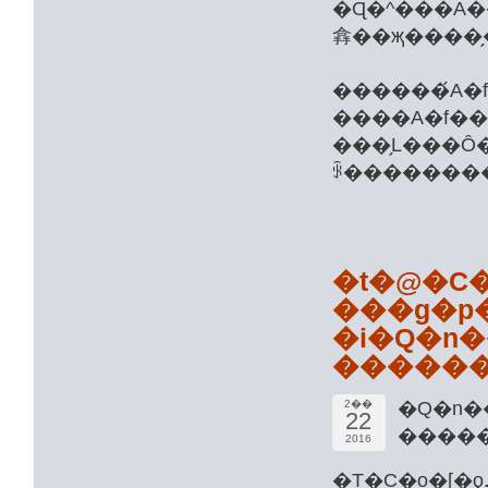
�Ɋ�^���A�
��
����A�f��
���̗L���Ȏ�i
�t�@�C��
�i�Q�n
�Q�
2��
22
����
2016
�T�C�o�[�ƍߑ{�����ƕx���x�@���́A2��18���A���