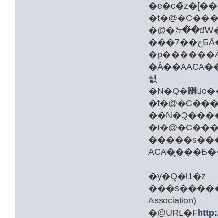
�e�c�̃z�[
�t�@�C���
�@�ᔽ�̈�ďW
���7��ڂƂȂ�܂��B ���̂悤�ɁA���펖�Ƃ̌��ʓI�Ȏ���肪
�Ȃ��AACA����̊e�c�̂ł́A���̂ق�
쌠
�N�Q�΍􋦋c
�t�@�C����
��N�Q����
�t�@�C���
�y�Q�l1�z
���s�����i�΍
Association)
�@URL�F
http: