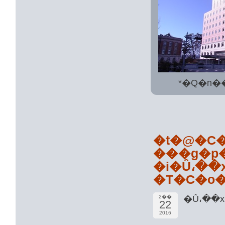
*�Q�n�
�t�@�C�
�i�Ȗ،��
�Ȗ،
2��
22
2016